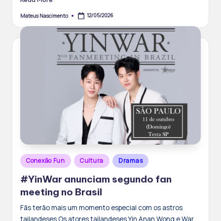
12/05/2026
Mateus Nascimento
Posted
by
Posted
Conexão Fun
Cultura
Dramas
in
#YinWar anunciam segundo fan
meeting no Brasil
Fãs terão mais um momento especial com os astros
tailandeses Os atores tailandeses Yin Anan Wong e War