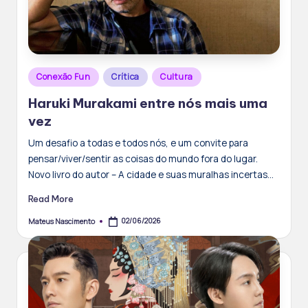
Posted
Conexão Fun
Crítica
Cultura
in
Haruki Murakami entre nós mais uma
vez
Um desafio a todas e todos nós, e um convite para
pensar/viver/sentir as coisas do mundo fora do lugar.
Novo livro do autor – A cidade e suas muralhas incertas…
Read More
02/06/2026
Mateus Nascimento
Posted
by