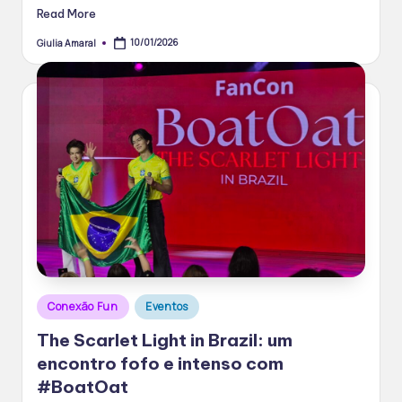
Read More
10/01/2026
Giulia Amaral
Posted
by
Posted
Conexão Fun
Eventos
in
The Scarlet Light in Brazil: um
encontro fofo e intenso com
#BoatOat