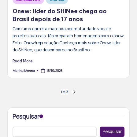
in
Onew: líder do SHINee chega ao
Brasil depois de 17 anos
Com uma carreira marcada por maturidade vocal e
projetos autorais, fãs preparam homenagens para o show
Foto: Onew/reprodução Conheça mais sobre Onew, líder
do SHINee, que desembarca no Brasil no…
Read More
15/10/2025
Marina Menna
Posted
by
Paginação
1
2
3
NEXT
PAGE
de
Pesquisar
posts
Pesquisar