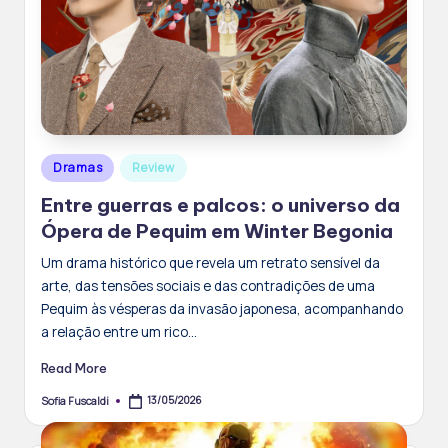
Posted
Dramas
Review
in
Entre guerras e palcos: o universo da
Ópera de Pequim em Winter Begonia
Um drama histórico que revela um retrato sensível da
arte, das tensões sociais e das contradições de uma
Pequim às vésperas da invasão japonesa, acompanhando
a relação entre um rico…
Read More
13/05/2026
Sofia Fuscaldi
Posted
by