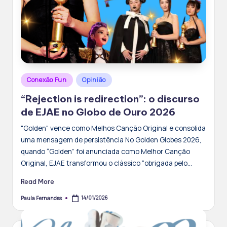
Posted
Conexão Fun
Opinião
in
“Rejection is redirection”: o discurso
de EJAE no Globo de Ouro 2026
"Golden" vence como Melhos Canção Original e consolida
uma mensagem de persistência No Golden Globes 2026,
quando “Golden” foi anunciada como Melhor Canção
Original, EJAE transformou o clássico “obrigada pelo…
Read More
14/01/2026
Paula Fernandes
Posted
by