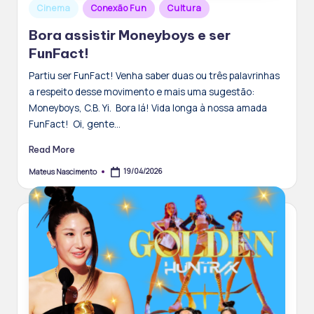
Posted
Cinema
Conexão Fun
Cultura
in
Bora assistir Moneyboys e ser
FunFact!
Partiu ser FunFact! Venha saber duas ou três palavrinhas
a respeito desse movimento e mais uma sugestão:
Moneyboys, C.B. Yi. Bora lá! Vida longa à nossa amada
FunFact! Oi, gente…
Read More
19/04/2026
Mateus Nascimento
Posted
by