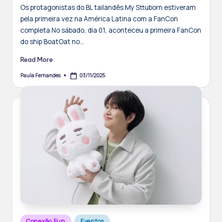
Os protagonistas do BL tailandês My Sttuborn estiveram
pela primeira vez na América Latina com a FanCon
completa No sábado, dia 01, aconteceu a primeira FanCon
do ship BoatOat no…
Read More
03/11/2025
Paula Fernandes
Posted
by
Posted
Conexão Fun
Eventos