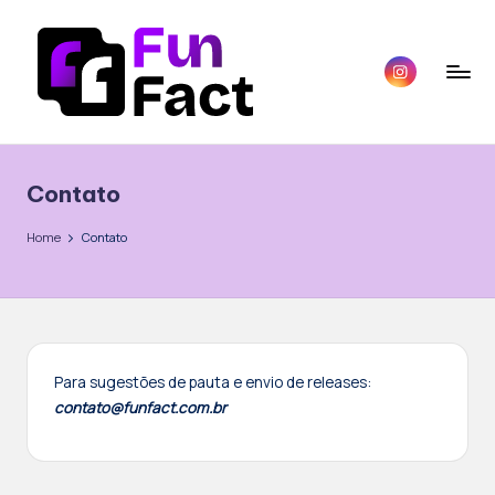
Skip
instagram.com
to
content
F
Um
papo
u
de
Contato
n
Fun
para
F
Home
Contato
Fã.
a
c
t
Para sugestões de pauta e envio de releases:
contato@funfact.com.br