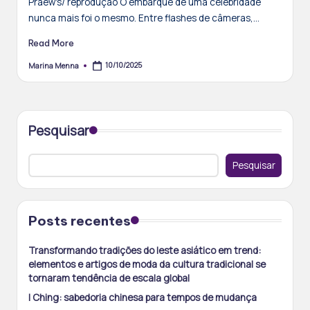
Praew's/ reprodução O embarque de uma celebridade
nunca mais foi o mesmo. Entre flashes de câmeras,…
Read More
10/10/2025
Marina Menna
Posted
by
Pesquisar
Pesquisar
Posts recentes
Transformando tradições do leste asiático em trend:
elementos e artigos de moda da cultura tradicional se
tornaram tendência de escala global
I Ching: sabedoria chinesa para tempos de mudança