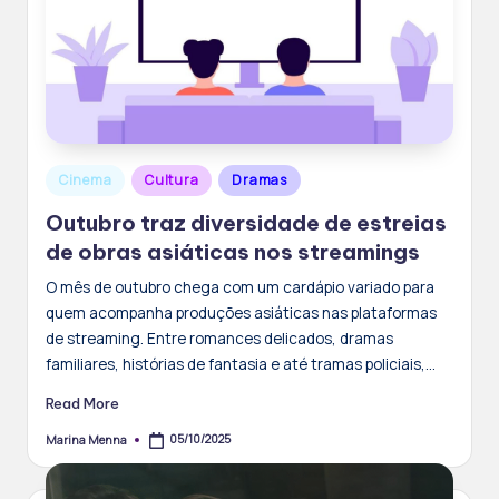
Posted
Cinema
Cultura
Dramas
in
Outubro traz diversidade de estreias
de obras asiáticas nos streamings
O mês de outubro chega com um cardápio variado para
quem acompanha produções asiáticas nas plataformas
de streaming. Entre romances delicados, dramas
familiares, histórias de fantasia e até tramas policiais,…
Read More
05/10/2025
Marina Menna
Posted
by