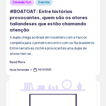
Posted
Conexão Fun
Eventos
in
#BOATOAT: Entre histórias
provocantes, quem são os atores
tailandeses que estão chamando
atenção
A dupla chega ao Brasil em novembro com a Fancon
completa para o primeiro encontro com os fãs brasileiros
Entre narrativas clichê e provocantes uma dupla de
atores tem se…
Read More
06/10/2025
Paula Fernandes
Posted
by