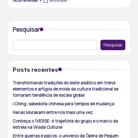
28/09/2025
Paula Fernandes
Posted
by
Pesquisar
Pesquisar
Posts recentes
Transformando tradições do leste asiático em trend:
elementos e artigos de moda da cultura tradicional se
tornaram tendência de escala global
I Ching: sabedoria chinesa para tempos de mudança
Haruki Murakami entre nós mais uma vez
Conheça o 1VERSE: A trajetória do grupo e o marco da
estreia na Virada Cultural
Entre guerras e palcos: o universo da Ópera de Pequim