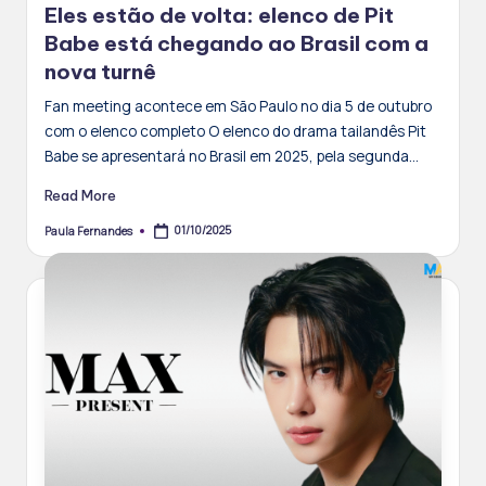
Eles estão de volta: elenco de Pit
Babe está chegando ao Brasil com a
nova turnê
Fan meeting acontece em São Paulo no dia 5 de outubro
com o elenco completo O elenco do drama tailandês Pit
Babe se apresentará no Brasil em 2025, pela segunda…
Read More
01/10/2025
Paula Fernandes
Posted
by