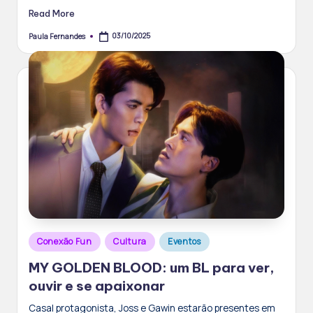
Read More
03/10/2025
Paula Fernandes
Posted
by
Posted
Conexão Fun
Cultura
Eventos
in
MY GOLDEN BLOOD: um BL para ver,
ouvir e se apaixonar
Casal protagonista, Joss e Gawin estarão presentes em