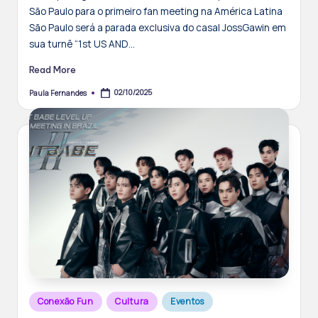
São Paulo para o primeiro fan meeting na América Latina
São Paulo será a parada exclusiva do casal JossGawin em
sua turnê “1st US AND…
Read More
02/10/2025
Paula Fernandes
Posted
by
Posted
Conexão Fun
Cultura
Eventos
in