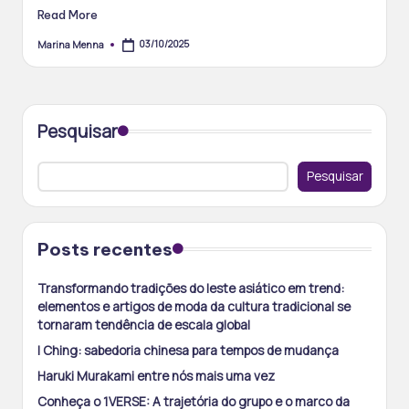
Read More
03/10/2025
Marina Menna
Posted
by
Pesquisar
Pesquisar
Posts recentes
Transformando tradições do leste asiático em trend:
elementos e artigos de moda da cultura tradicional se
tornaram tendência de escala global
I Ching: sabedoria chinesa para tempos de mudança
Haruki Murakami entre nós mais uma vez
Conheça o 1VERSE: A trajetória do grupo e o marco da