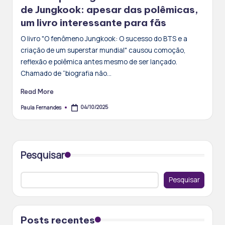
de Jungkook: apesar das polêmicas,
um livro interessante para fãs
O livro "O fenômeno Jungkook: O sucesso do BTS e a
criação de um superstar mundial" causou comoção,
reflexão e polêmica antes mesmo de ser lançado.
Chamado de “biografia não…
Read More
04/10/2025
Paula Fernandes
Posted
by
Pesquisar
Pesquisar
Posts recentes