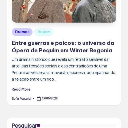
Posted
Dramas
Review
in
Entre guerras e palcos: o universo da
Ópera de Pequim em Winter Begonia
Um drama histórico que revela um retrato sensível da
arte, das tensões sociais e das contradições de uma
Pequim às vésperas da invasão japonesa, acompanhando
a relação entre um rico…
Read More
13/05/2026
Sofia Fuscaldi
Posted
by
Pesquisar