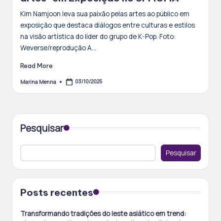
Kim Namjoon leva sua paixão pelas artes ao público em
exposição que destaca diálogos entre culturas e estilos
na visão artística do líder do grupo de K-Pop. Foto:
Weverse/reprodução A…
Read More
03/10/2025
Marina Menna
Posted
by
Pesquisar
Pesquisar
Posts recentes
Transformando tradições do leste asiático em trend: