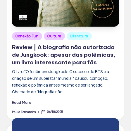
Posted
Conexão Fun
Cultura
Literatura
in
Review | A biografia não autorizada
de Jungkook: apesar das polêmicas,
um livro interessante para fãs
O livro "O fenômeno Jungkook: O sucesso do BTS e a
criação de um superstar mundial" causou comoção,
reflexão e polêmica antes mesmo de ser lançado.
Chamado de “biografia não…
Read More
04/10/2025
Paula Fernandes
Posted
by