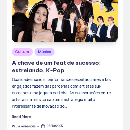
Posted
Cultura
Música
in
A chave de um feat de sucesso:
estrelando, K-Pop
Qualidade musical, performances espetaculares e fãs
engajados fazem das parcerias com artistas sul-
coreanos uma jogada certeira. As colaborações entre
artistas da música são uma estratégia muito
interessante de inovação do…
Read More
08/10/2025
Paula Fernandes
Posted