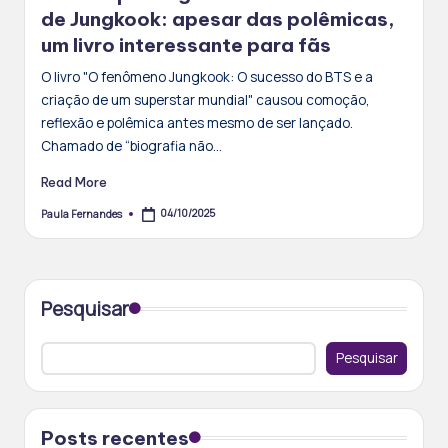
de Jungkook: apesar das polêmicas,
um livro interessante para fãs
O livro "O fenômeno Jungkook: O sucesso do BTS e a
criação de um superstar mundial" causou comoção,
reflexão e polêmica antes mesmo de ser lançado.
Chamado de “biografia não…
Read More
04/10/2025
Paula Fernandes
Posted
by
Pesquisar
Pesquisar
Posts recentes