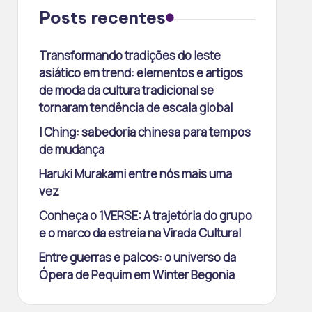
Posts recentes
Transformando tradições do leste
asiático em trend: elementos e artigos
de moda da cultura tradicional se
tornaram tendência de escala global
I Ching: sabedoria chinesa para tempos
de mudança
Haruki Murakami entre nós mais uma
vez
Conheça o 1VERSE: A trajetória do grupo
e o marco da estreia na Virada Cultural
Entre guerras e palcos: o universo da
Ópera de Pequim em Winter Begonia