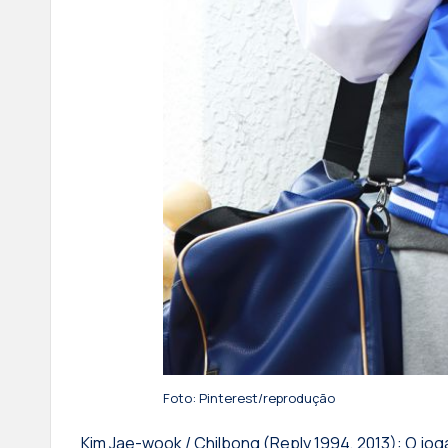
Foto: Pinterest/reprodução
​Kim Jae-wook / Chilbong (Reply 1994, 2013): O jo