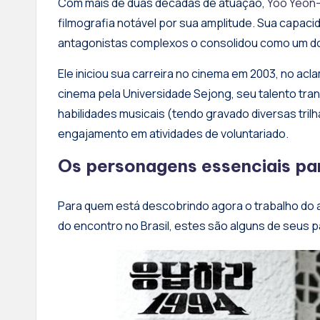
​Com mais de duas décadas de atuação,
Yoo Yeon
filmografia notável por sua amplitude. Sua capaci
antagonistas complexos o consolidou como um do
​Ele iniciou sua carreira no cinema em 2003, no a
cinema pela Universidade Sejong, seu talento tra
habilidades musicais (tendo gravado diversas tril
engajamento em atividades de voluntariado.
​Os personagens essenciais pa
​Para quem está descobrindo agora o trabalho do a
do encontro no Brasil, estes são alguns de seus p