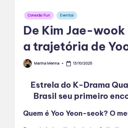
Posted
Conexão Fun
Eventos
in
​De Kim Jae-wook 
a trajetória de Y
13/10/2025
Marina Menna
Posted
by
Estrela do K-Drama Qua
Brasil
seu primeiro enco
Quem é Yoo Yeon-seok? O mest