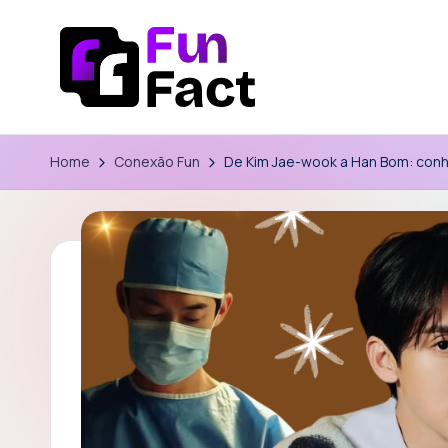
Skip
to
content
F
Um
papo
u
Home
Conexão Fun
​De Kim Jae-wook a ​Han Bom: con
de
n
Fun
para
F
Fã.
a
c
t