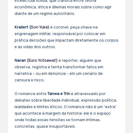
intelectual sólida, que transita entre teoria
econômica, ética e dilemas morais sobre como agir
diante de um regime autoritário.
Krailert (
Son Yuke
)
é coronel, peça chave na
engrenagem militar, responsável por colocar em
prática decisões que impactam diretamente os corpos
e as vidas dos outros.
Naran (
Euro Yotsawat
)
é repórter, alguém que
observa, registra e tenta transformar fatos em
narrativa – ou em denúncia – em um cenário de
censura e risco.
O romance entre
Tanwa e Trin
é atravessado por
debates sobre liberdade individual, expressão política,
lealdades e limites éticos. O romance não é um “extra”
que acontece à margem da história: ele é o espaço
onde todas essas tensões se tornam íntimas,
concretas, quase insuportáveis.