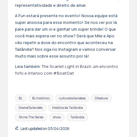
representatividade e direito de amar.
A Fun estará presente no evento! Nossa equipe está
super ansiosa para esse momento! Se nos ver por lá,
pare para dar um oi e ganhar um super brinde! O que
você mais espera ver no show? Será que Mile e Apo
vão repetir a dose do encontro que aconteceu na
Tailândia? Nos siga no Instagram e vamos conversar
muito mais sobre esse assunto por lá!
Leia também:
The Scarlet Light in Brazil: um encontro
fofo e intenso com #BoatOat
Tags:
BL
BL histórico
culturatailandesa
Ditadura
DramaTailandês
História da Tailândia
Shine The Series
show
Tailândia
Last updated on 03/04/2026