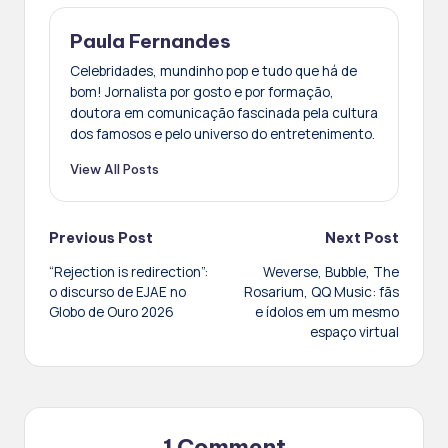
Paula Fernandes
Celebridades, mundinho pop e tudo que há de
bom! Jornalista por gosto e por formação,
doutora em comunicação fascinada pela cultura
dos famosos e pelo universo do entretenimento.
View All Posts
Post
Previous Post
Next Post
“Rejection is redirection”:
Weverse, Bubble, The
navigation
o discurso de EJAE no
Rosarium, QQ Music: fãs
Globo de Ouro 2026
e ídolos em um mesmo
espaço virtual
1 Comment