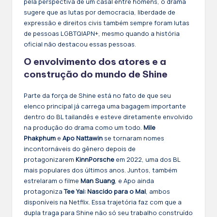
pela perspectiva de um casal entre homens, o drama
sugere que as lutas por democracia, liberdade de
expressão e direitos civis também sempre foram lutas
de pessoas LGBTQIAPN+, mesmo quando a história
oficial não destacou essas pessoas.
O envolvimento dos atores e a
construção do mundo de Shine
Parte da força de Shine está no fato de que seu
elenco principal já carrega uma bagagem importante
dentro do BL tailandês e esteve diretamente envolvido
na produção do drama como um todo.
Mile
Phakphum
e
Apo Nattawin
se tornaram nomes
incontornáveis do gênero depois de
protagonizarem
KinnPorsche
em 2022, uma dos BL
mais populares dos últimos anos. Juntos, também
estrelaram o filme
Man Suang
, e Apo ainda
protagoniza
Tee Yai: Nascido para o Mal
, ambos
disponíveis na Netflix. Essa trajetória faz com que a
dupla traga para Shine não só seu trabalho construído