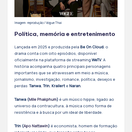
Imagem: reprodução / Vogue Thai
Política, memória e entretenimento
Lançada em 2025 e produzida pela
Be On Cloud
, o
drama conta com oito episódios, disponível
oficialmente na plataforma de streaming
WeTV
. A
história acompanha quatro principais personagens
importantes que se atravessam em meio a música,
jornalismo, investigação, romance, política, desejos e
perdas:
Tanwa
,
Trin
,
Krailert
e
Naran
.
Tanwa (
Mile Phakphum
)
é um músico hippie, ligado ao
universo da contracultura, à música como forma de
resistência e à busca por um ideal de liberdade.
Trin (
Apo Nattawin
)
é economista, homem de formação